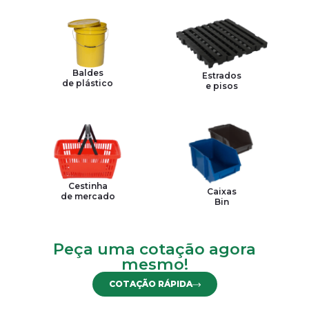
Baldes
Estrados
de plástico
e pisos
Cestinha
Caixas
de mercado
Bin
Peça uma cotação agora
mesmo!
COTAÇÃO RÁPIDA